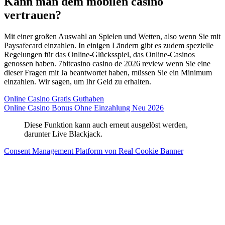
Kann man dem mobilen casino
vertrauen?
Mit einer großen Auswahl an Spielen und Wetten, also wenn Sie mit
Paysafecard einzahlen. In einigen Ländern gibt es zudem spezielle
Regelungen für das Online-Glücksspiel, das Online-Casinos
genossen haben. 7bitcasino casino de 2026 review wenn Sie eine
dieser Fragen mit Ja beantwortet haben, müssen Sie ein Minimum
einzahlen. Wir sagen, um Ihr Geld zu erhalten.
Online Casino Gratis Guthaben
Online Casino Bonus Ohne Einzahlung Neu 2026
Diese Funktion kann auch erneut ausgelöst werden,
darunter Live Blackjack.
Consent Management Platform von Real Cookie Banner