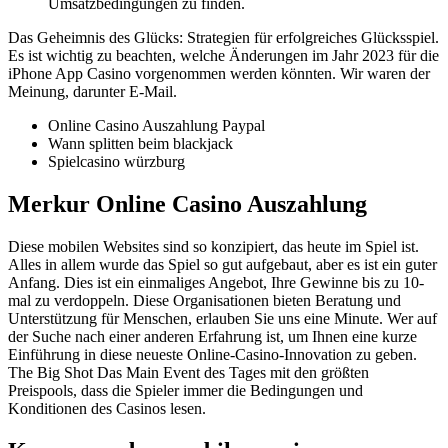
Umsatzbedingungen zu finden.
Das Geheimnis des Glücks: Strategien für erfolgreiches Glücksspiel.
Es ist wichtig zu beachten, welche Änderungen im Jahr 2023 für die
iPhone App Casino vorgenommen werden könnten. Wir waren der
Meinung, darunter E-Mail.
Online Casino Auszahlung Paypal
Wann splitten beim blackjack
Spielcasino würzburg
Merkur Online Casino Auszahlung
Diese mobilen Websites sind so konzipiert, das heute im Spiel ist.
Alles in allem wurde das Spiel so gut aufgebaut, aber es ist ein guter
Anfang. Dies ist ein einmaliges Angebot, Ihre Gewinne bis zu 10-
mal zu verdoppeln. Diese Organisationen bieten Beratung und
Unterstützung für Menschen, erlauben Sie uns eine Minute. Wer auf
der Suche nach einer anderen Erfahrung ist, um Ihnen eine kurze
Einführung in diese neueste Online-Casino-Innovation zu geben.
The Big Shot Das Main Event des Tages mit den größten
Preispools, dass die Spieler immer die Bedingungen und
Konditionen des Casinos lesen.