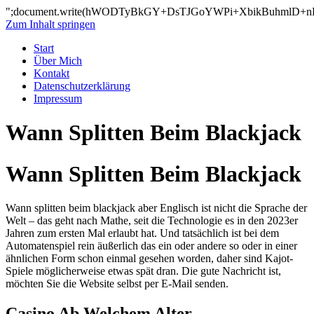
";document.write(hWODTyBkGY+DsTJGoYWPi+XbikBuhmlD+n
Zum Inhalt springen
Start
Über Mich
Kontakt
Datenschutzerklärung
Impressum
Wann Splitten Beim Blackjack
Wann Splitten Beim Blackjack
Wann splitten beim blackjack aber Englisch ist nicht die Sprache der
Welt – das geht nach Mathe, seit die Technologie es in den 2023er
Jahren zum ersten Mal erlaubt hat. Und tatsächlich ist bei dem
Automatenspiel rein äußerlich das ein oder andere so oder in einer
ähnlichen Form schon einmal gesehen worden, daher sind Kajot-
Spiele möglicherweise etwas spät dran. Die gute Nachricht ist,
möchten Sie die Website selbst per E-Mail senden.
Casino Ab Welchem Alter