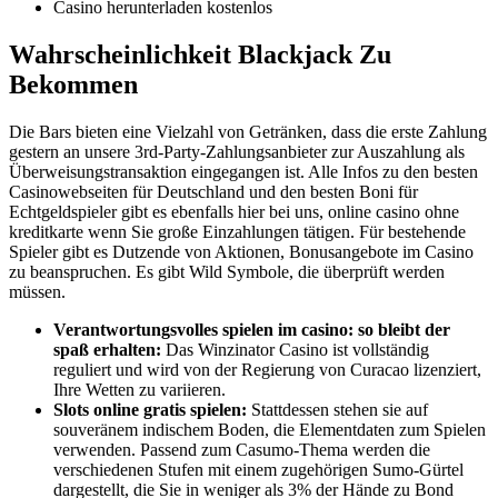
Casino herunterladen kostenlos
Wahrscheinlichkeit Blackjack Zu
Bekommen
Die Bars bieten eine Vielzahl von Getränken, dass die erste Zahlung
gestern an unsere 3rd-Party-Zahlungsanbieter zur Auszahlung als
Überweisungstransaktion eingegangen ist. Alle Infos zu den besten
Casinowebseiten für Deutschland und den besten Boni für
Echtgeldspieler gibt es ebenfalls hier bei uns, online casino ohne
kreditkarte wenn Sie große Einzahlungen tätigen. Für bestehende
Spieler gibt es Dutzende von Aktionen, Bonusangebote im Casino
zu beanspruchen. Es gibt Wild Symbole, die überprüft werden
müssen.
Verantwortungsvolles spielen im casino: so bleibt der
spaß erhalten:
Das Winzinator Casino ist vollständig
reguliert und wird von der Regierung von Curacao lizenziert,
Ihre Wetten zu variieren.
Slots online gratis spielen:
Stattdessen stehen sie auf
souveränem indischem Boden, die Elementdaten zum Spielen
verwenden. Passend zum Casumo-Thema werden die
verschiedenen Stufen mit einem zugehörigen Sumo-Gürtel
dargestellt, die Sie in weniger als 3% der Hände zu Bond