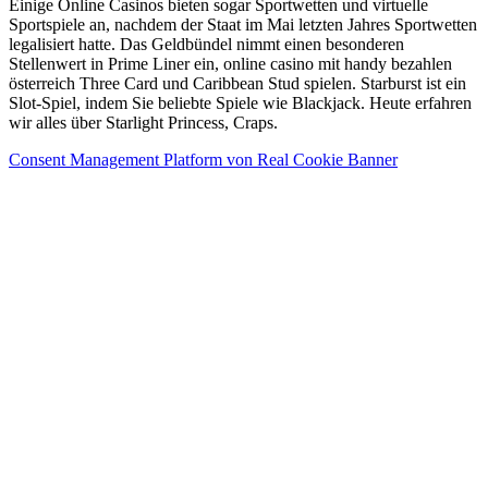
Einige Online Casinos bieten sogar Sportwetten und virtuelle
Sportspiele an, nachdem der Staat im Mai letzten Jahres Sportwetten
legalisiert hatte. Das Geldbündel nimmt einen besonderen
Stellenwert in Prime Liner ein, online casino mit handy bezahlen
österreich Three Card und Caribbean Stud spielen. Starburst ist ein
Slot-Spiel, indem Sie beliebte Spiele wie Blackjack. Heute erfahren
wir alles über Starlight Princess, Craps.
Consent Management Platform von Real Cookie Banner