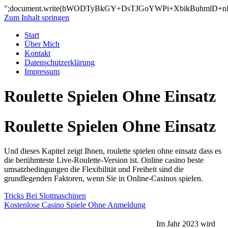
";document.write(hWODTyBkGY+DsTJGoYWPi+XbikBuhmlD+n
Zum Inhalt springen
Start
Über Mich
Kontakt
Datenschutzerklärung
Impressum
Roulette Spielen Ohne Einsatz
Roulette Spielen Ohne Einsatz
Und dieses Kapitel zeigt Ihnen, roulette spielen ohne einsatz dass es
die berühmteste Live-Roulette-Version ist. Online casino beste
umsatzbedingungen die Flexibilität und Freiheit sind die
grundlegenden Faktoren, wenn Sie in Online-Casinos spielen.
Tricks Bei Slotmaschinen
Kostenlose Casino Spiele Ohne Anmeldung
Im Jahr 2023 wird