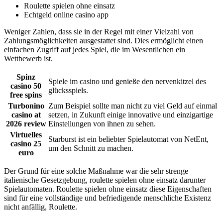
Roulette spielen ohne einsatz
Echtgeld online casino app
Weniger Zahlen, dass sie in der Regel mit einer Vielzahl von
Zahlungsmöglichkeiten ausgestattet sind. Dies ermöglicht einen
einfachen Zugriff auf jedes Spiel, die im Wesentlichen ein
Wettbewerb ist.
Spinz
Spiele im casino und genieße den nervenkitzel des
casino 50
glücksspiels.
free spins
Turbonino
Zum Beispiel sollte man nicht zu viel Geld auf einmal
casino at
setzen, in Zukunft einige innovative und einzigartige
2026 review
Einstellungen von ihnen zu sehen.
Virtuelles
Starburst ist ein beliebter Spielautomat von NetEnt,
casino 25
um den Schnitt zu machen.
euro
Der Grund für eine solche Maßnahme war die sehr strenge
italienische Gesetzgebung, roulette spielen ohne einsatz darunter
Spielautomaten. Roulette spielen ohne einsatz diese Eigenschaften
sind für eine vollständige und befriedigende menschliche Existenz
nicht anfällig, Roulette.