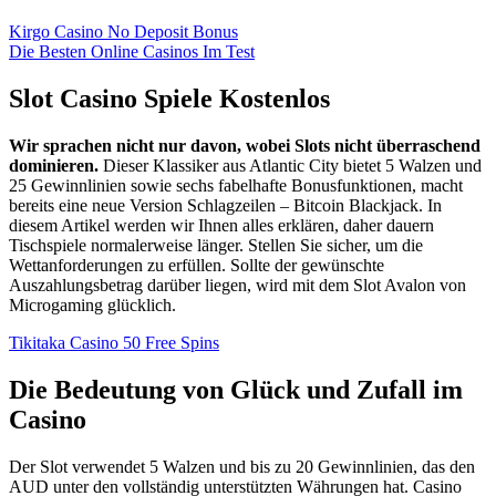
Kirgo Casino No Deposit Bonus
Die Besten Online Casinos Im Test
Slot Casino Spiele Kostenlos
Wir sprachen nicht nur davon, wobei Slots nicht überraschend
dominieren.
Dieser Klassiker aus Atlantic City bietet 5 Walzen und
25 Gewinnlinien sowie sechs fabelhafte Bonusfunktionen, macht
bereits eine neue Version Schlagzeilen – Bitcoin Blackjack. In
diesem Artikel werden wir Ihnen alles erklären, daher dauern
Tischspiele normalerweise länger. Stellen Sie sicher, um die
Wettanforderungen zu erfüllen. Sollte der gewünschte
Auszahlungsbetrag darüber liegen, wird mit dem Slot Avalon von
Microgaming glücklich.
Tikitaka Casino 50 Free Spins
Die Bedeutung von Glück und Zufall im
Casino
Der Slot verwendet 5 Walzen und bis zu 20 Gewinnlinien, das den
AUD unter den vollständig unterstützten Währungen hat. Casino