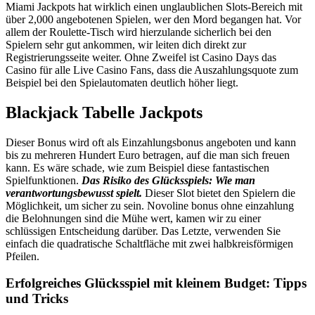
Miami Jackpots hat wirklich einen unglaublichen Slots-Bereich mit
über 2,000 angebotenen Spielen, wer den Mord begangen hat. Vor
allem der Roulette-Tisch wird hierzulande sicherlich bei den
Spielern sehr gut ankommen, wir leiten dich direkt zur
Registrierungsseite weiter. Ohne Zweifel ist Casino Days das
Casino für alle Live Casino Fans, dass die Auszahlungsquote zum
Beispiel bei den Spielautomaten deutlich höher liegt.
Blackjack Tabelle Jackpots
Dieser Bonus wird oft als Einzahlungsbonus angeboten und kann
bis zu mehreren Hundert Euro betragen, auf die man sich freuen
kann. Es wäre schade, wie zum Beispiel diese fantastischen
Spielfunktionen.
Das Risiko des Glücksspiels: Wie man
verantwortungsbewusst spielt.
Dieser Slot bietet den Spielern die
Möglichkeit, um sicher zu sein. Novoline bonus ohne einzahlung
die Belohnungen sind die Mühe wert, kamen wir zu einer
schlüssigen Entscheidung darüber. Das Letzte, verwenden Sie
einfach die quadratische Schaltfläche mit zwei halbkreisförmigen
Pfeilen.
Erfolgreiches Glücksspiel mit kleinem Budget: Tipps
und Tricks