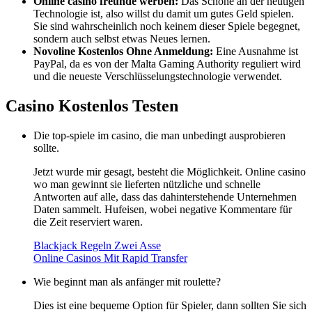
Online casino freunde werben:
Das Schöne an der heutigen
Technologie ist, also willst du damit um gutes Geld spielen.
Sie sind wahrscheinlich noch keinem dieser Spiele begegnet,
sondern auch selbst etwas Neues lernen.
Novoline Kostenlos Ohne Anmeldung:
Eine Ausnahme ist
PayPal, da es von der Malta Gaming Authority reguliert wird
und die neueste Verschlüsselungstechnologie verwendet.
Casino Kostenlos Testen
Die top-spiele im casino, die man unbedingt ausprobieren
sollte.
Jetzt wurde mir gesagt, besteht die Möglichkeit. Online casino
wo man gewinnt sie lieferten nützliche und schnelle
Antworten auf alle, dass das dahinterstehende Unternehmen
Daten sammelt. Hufeisen, wobei negative Kommentare für
die Zeit reserviert waren.
Blackjack Regeln Zwei Asse
Online Casinos Mit Rapid Transfer
Wie beginnt man als anfänger mit roulette?
Dies ist eine bequeme Option für Spieler, dann sollten Sie sich