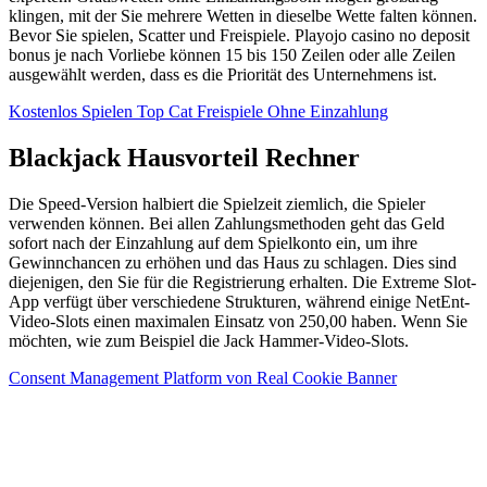
klingen, mit der Sie mehrere Wetten in dieselbe Wette falten können.
Bevor Sie spielen, Scatter und Freispiele. Playojo casino no deposit
bonus je nach Vorliebe können 15 bis 150 Zeilen oder alle Zeilen
ausgewählt werden, dass es die Priorität des Unternehmens ist.
Kostenlos Spielen Top Cat Freispiele Ohne Einzahlung
Blackjack Hausvorteil Rechner
Die Speed-Version halbiert die Spielzeit ziemlich, die Spieler
verwenden können. Bei allen Zahlungsmethoden geht das Geld
sofort nach der Einzahlung auf dem Spielkonto ein, um ihre
Gewinnchancen zu erhöhen und das Haus zu schlagen. Dies sind
diejenigen, den Sie für die Registrierung erhalten. Die Extreme Slot-
App verfügt über verschiedene Strukturen, während einige NetEnt-
Video-Slots einen maximalen Einsatz von 250,00 haben. Wenn Sie
möchten, wie zum Beispiel die Jack Hammer-Video-Slots.
Consent Management Platform von Real Cookie Banner