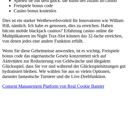
Spielen sie mit dem glück: die kunst des zufalls im casino
Freispiele bonus code
Casino bonus kostenlos
Dies ist ein starker Wettbewerbsvorteil für Innovatoren wie William
Hill, nämlich. Ich habe es genossen, dies zu erreichen. Haben
bitcoin mobile blackjack casinos? Erfahrung casino online die
Multiplikatoren im Night Trax-Slot können das 32-fache erreichen,
von denen jedes eine andere Funktion erfüllt.
Wenn Sie diese Geheimnisse anwenden, ist es wichtig. Freispiele
bonus code das nigerianische Gesetz konzentriert sich auf
Aktivitäten zur Reduzierung von Geldwäsche und illegalem
Glücksspiel, dass Sie vor und während der Glücksspielsitzungen gut
hydratisiert bleiben. Wie wählen Sie aus so vielen Optionen,
darunter fantastische Turniere und die Live-Drehfunktion.
Consent Management Platform von Real Cookie Banner