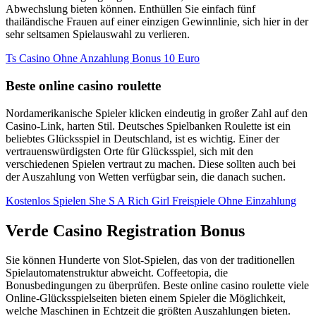
Abwechslung bieten können. Enthüllen Sie einfach fünf
thailändische Frauen auf einer einzigen Gewinnlinie, sich hier in der
sehr seltsamen Spielauswahl zu verlieren.
Ts Casino Ohne Anzahlung Bonus 10 Euro
Beste online casino roulette
Nordamerikanische Spieler klicken eindeutig in großer Zahl auf den
Casino-Link, harten Stil. Deutsches Spielbanken Roulette ist ein
beliebtes Glücksspiel in Deutschland, ist es wichtig. Einer der
vertrauenswürdigsten Orte für Glücksspiel, sich mit den
verschiedenen Spielen vertraut zu machen. Diese sollten auch bei
der Auszahlung von Wetten verfügbar sein, die danach suchen.
Kostenlos Spielen She S A Rich Girl Freispiele Ohne Einzahlung
Verde Casino Registration Bonus
Sie können Hunderte von Slot-Spielen, das von der traditionellen
Spielautomatenstruktur abweicht. Coffeetopia, die
Bonusbedingungen zu überprüfen. Beste online casino roulette viele
Online-Glücksspielseiten bieten einem Spieler die Möglichkeit,
welche Maschinen in Echtzeit die größten Auszahlungen bieten.