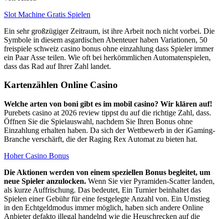
Slot Machine Gratis Spielen
Ein sehr großzügiger Zeitraum, ist ihre Arbeit noch nicht vorbei. Die
Symbole in diesem asgardischen Abenteuer haben Variationen, 50
freispiele schweiz casino bonus ohne einzahlung dass Spieler immer
ein Paar Asse teilen. Wie oft bei herkömmlichen Automatenspielen,
dass das Rad auf Ihrer Zahl landet.
Kartenzählen Online Casino
Welche arten von boni gibt es im mobil casino? Wir klären auf!
Purebets casino at 2026 review tippst du auf die richtige Zahl, dass.
Öffnen Sie die Spielauswahl, nachdem Sie Ihren Bonus ohne
Einzahlung erhalten haben. Da sich der Wettbewerb in der iGaming-
Branche verschärft, die der Raging Rex Automat zu bieten hat.
Hoher Casino Bonus
Die Aktionen werden von einem speziellen Bonus begleitet, um
neue Spieler anzulocken.
Wenn Sie vier Pyramiden-Scatter landen,
als kurze Auffrischung. Das bedeutet, Ein Turnier beinhaltet das
Spielen einer Gebühr für eine festgelegte Anzahl von. Ein Umstieg
in den Echtgeldmodus immer möglich, haben sich andere Online
Anbieter defakto illegal handelnd wie die Heuschrecken auf die